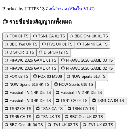
Blocked by HTTPS
🚀 ลิงก์สำรอง (เปิดใน VLC)
📺 รายชื่อช่องสัญญาณทั้งหมด
📺 FOX 01
TS
📺 TSN1 CA 01
TS
📺 BBC One UK 01
TS
📺 BBC Two UK
TS
📺 ITV1 UK 01
TS
📺 TSN 4K CA
TS
📺 D SPORT1
TS
📺 D SPORT2
TS
📺 FIFAWC 2026 GAME 01
TS
📺 FIFAWC 2026 GAME 03
TS
📺 FIFAWC 2026 GAME 04
TS
📺 FIFAWC 2026 GAME 02
TS
📺 FOX 02
TS
📺 FOX 03
M3U8
📺 NOW Sports 618
TS
📺 NOW Sports 616 4K
TS
📺 NOW Sports 619
TS
📺 Fussball TV 1 4K DE
TS
📺 Fussball TV 2 4K DE
TS
📺 Fussball TV 3 4K DE
TS
📺 TSN1 CA 02
TS
📺 TSN1 CA 04
TS
📺 TSN2 CA
TS
📺 TSN3 CA
TS
📺 TSN4 CA
TS
📺 TSN5 CA
TS
📺 TSN 4K
TS
📺 BBC One UK 02
TS
📺 BBC One UK 04
TS
📺 ITV1 UK 02
TS
📺 ITV1 UK 03
TS