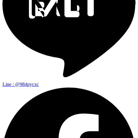
Line : @984pycxc