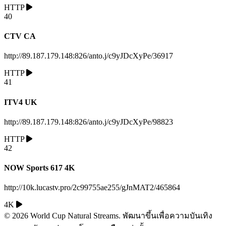
HTTP
40
CTV CA
http://89.187.179.148:826/anto.j/c9yJDcXyPe/36917
HTTP
41
ITV4 UK
http://89.187.179.148:826/anto.j/c9yJDcXyPe/98823
HTTP
42
NOW Sports 617 4K
http://10k.lucastv.pro/2c99755ae255/gJnMAT2/465864
4K
© 2026 World Cup Natural Streams. พัฒนาขึ้นเพื่อความบันเทิง