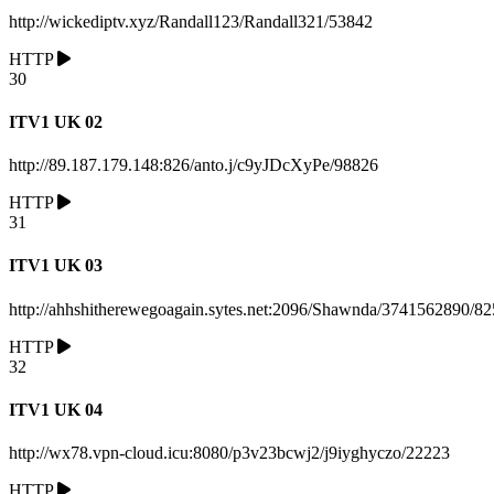
http://wickediptv.xyz/Randall123/Randall321/53842
HTTP
30
ITV1 UK 02
http://89.187.179.148:826/anto.j/c9yJDcXyPe/98826
HTTP
31
ITV1 UK 03
http://ahhshitherewegoagain.sytes.net:2096/Shawnda/3741562890/8
HTTP
32
ITV1 UK 04
http://wx78.vpn-cloud.icu:8080/p3v23bcwj2/j9iyghyczo/22223
HTTP